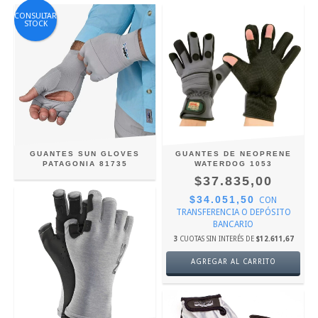
CONSULTAR
STOCK
GUANTES SUN GLOVES
GUANTES DE NEOPRENE
PATAGONIA 81735
WATERDOG 1053
$37.835,00
$34.051,50
CON
TRANSFERENCIA O DEPÓSITO
BANCARIO
3
CUOTAS SIN INTERÉS DE
$12.611,67
AGREGAR AL CARRITO