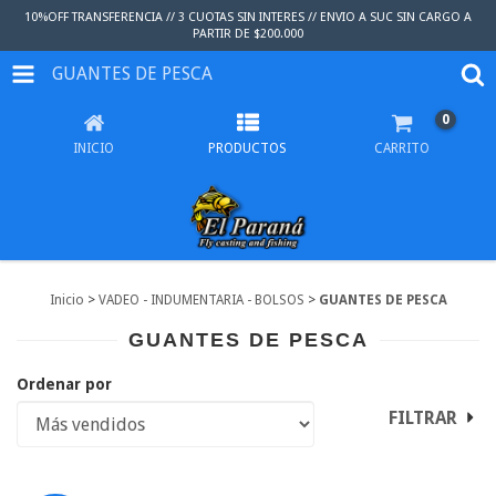
10%OFF TRANSFERENCIA // 3 CUOTAS SIN INTERES // ENVIO A SUC SIN CARGO A
PARTIR DE $200.000
GUANTES DE PESCA
0
INICIO
PRODUCTOS
CARRITO
Inicio
>
VADEO - INDUMENTARIA - BOLSOS
>
GUANTES DE PESCA
GUANTES DE PESCA
Ordenar por
FILTRAR