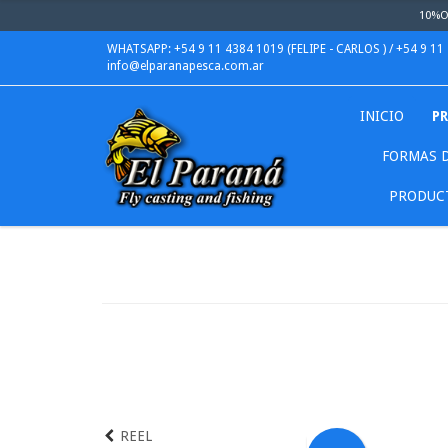
10%OF
WHATSAPP: +54 9 11 4384 1019 (FELIPE - CARLOS ) / +54 9 11
info@elparanapesca.com.ar
INICIO
P
FORMAS D
PRODUCT
REEL