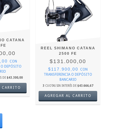
NO CATANA
 FE
REEL SHIMANO CATANA
00,00
2500 FE
$131.000,00
0,00
CON
 O DEPÓSITO
$117.900,00
CON
RIO
TRANSFERENCIA O DEPÓSITO
ÉS DE
$43.300,00
BANCARIO
3
CUOTAS SIN INTERÉS DE
$43.666,67