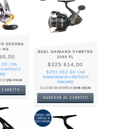
NO SEDONA
0 HG
REEL SHIMANO SYMETRE
90,00
2500 FL
$325.614,00
1,00
CON
 O DEPÓSITO
$293.052,60
CON
RIO
TRANSFERENCIA O DEPÓSITO
ÉS DE
$96.530,00
BANCARIO
3
CUOTAS SIN INTERÉS DE
$108.538,00
ENVIO SIN
CARGO A
SUCURSAL