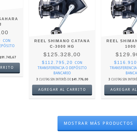
 SAHARA
J
,00
0
CON
REEL SHIMANO CATANA
REEL SHIMA
DEPÓSITO
C-3000 HG
1000
$125.328,00
$129.9
$91.745,67
$112.795,20
$116.91
CON
TRANSFERENCIA O DEPÓSITO
TRANSFERENCIA
BANCARIO
BANCA
3
CUOTAS SIN INTERÉS DE
$41.776,00
3
CUOTAS SIN INTER
MOSTRAR MÁS PRODUCTOS