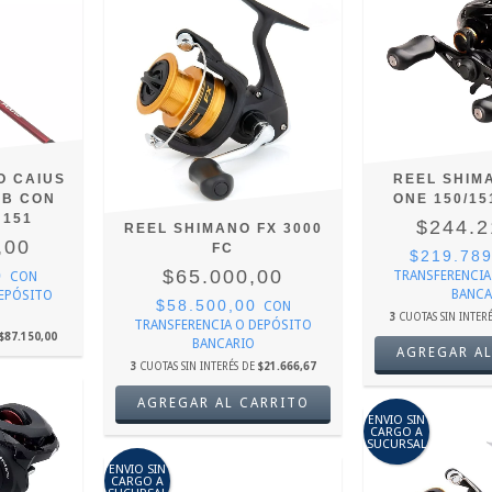
O CAIUS
REEL SHIM
LB CON
ONE 150/151
 151
$244.2
REEL SHIMANO FX 3000
,00
FC
$219.78
$65.000,00
0
TRANSFERENCIA
CON
BANCA
DEPÓSITO
$58.500,00
CON
3
CUOTAS SIN INTER
TRANSFERENCIA O DEPÓSITO
$87.150,00
BANCARIO
AGREGAR AL
3
CUOTAS SIN INTERÉS DE
$21.666,67
ENVIO SIN
CARGO A
SUCURSAL
ENVIO SIN
CARGO A