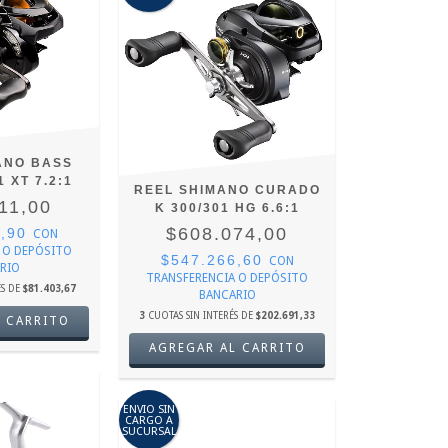
ANO BASS
 XT 7.2:1
REEL SHIMANO CURADO
11,00
K 300/301 HG 6.6:1
$608.074,00
9,90
CON
 O DEPÓSITO
$547.266,60
CON
RIO
TRANSFERENCIA O DEPÓSITO
ÉS DE
$81.403,67
BANCARIO
3
CUOTAS SIN INTERÉS DE
$202.691,33
 CARRITO
AGREGAR AL CARRITO
ENVIO SIN
CARGO A
SUCURSAL