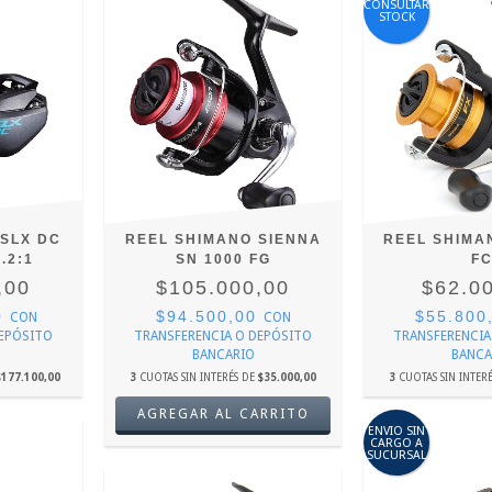
CONSULTAR
STOCK
SLX DC
REEL SHIMANO SIENNA
REEL SHIMA
.2:1
SN 1000 FG
F
,00
$105.000,00
$62.0
0
$94.500,00
$55.800
CON
CON
DEPÓSITO
TRANSFERENCIA O DEPÓSITO
TRANSFERENCIA
BANCARIO
BANCA
$177.100,00
3
CUOTAS SIN INTERÉS DE
$35.000,00
3
CUOTAS SIN INTER
ENVIO SIN
CARGO A
SUCURSAL