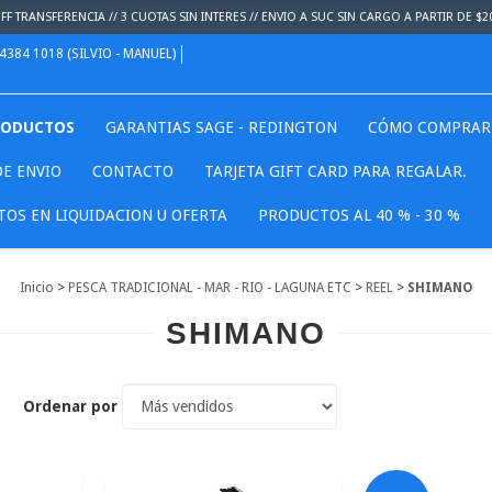
F TRANSFERENCIA // 3 CUOTAS SIN INTERES // ENVIO A SUC SIN CARGO A PARTIR DE $2
 4384 1018 (SILVIO - MANUEL)
RODUCTOS
GARANTIAS SAGE - REDINGTON
CÓMO COMPRAR
E ENVIO
CONTACTO
TARJETA GIFT CARD PARA REGALAR.
OS EN LIQUIDACION U OFERTA
PRODUCTOS AL 40 % - 30 %
Inicio
>
PESCA TRADICIONAL - MAR - RIO - LAGUNA ETC
>
REEL
>
SHIMANO
SHIMANO
Ordenar por