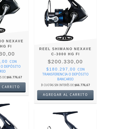
NO NEXAVE
HG FI
REEL SHIMANO NEXAVE
30,00
C-3000 HG FI
$200.330,00
7,00
CON
 O DEPÓSITO
$180.297,00
CON
RIO
TRANSFERENCIA O DEPÓSITO
ÉS DE
$66.776,67
BANCARIO
3
CUOTAS SIN INTERÉS DE
$66.776,67