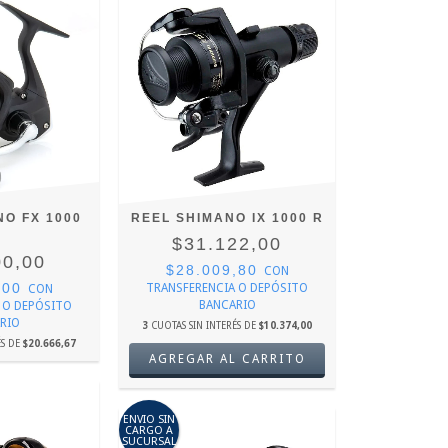
NO FX 1000
REEL SHIMANO IX 1000 R
C
$31.122,00
00,00
$28.009,80
CON
,00
TRANSFERENCIA O DEPÓSITO
CON
BANCARIO
 O DEPÓSITO
RIO
3
CUOTAS SIN INTERÉS DE
$10.374,00
ÉS DE
$20.666,67
ENVIO SIN
CARGO A
SUCURSAL