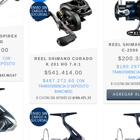
ENVIO SIN
CARGO A
SUCURSAL
SPIREX
FG
REEL SHIMA
,00
C-2500 
$200.3
0
CON
REEL SHIMANO CURADO
DEPÓSITO
K 201 HG 7.4:1
$180.29
$541.414,00
TRANSFERENCIA
$43.963,67
BANCA
$487.272,60
CON
3
CUOTAS SIN INTER
TRANSFERENCIA O DEPÓSITO
BANCARIO
3
CUOTAS SIN INTERÉS DE
$180.471,33
ENVIO SIN
CARGO A
SUCURSAL