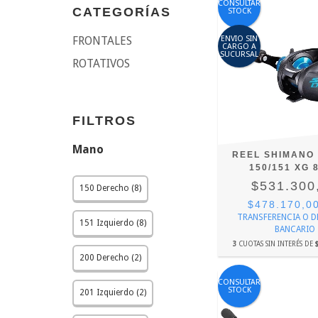
CONSULTAR
CATEGORÍAS
STOCK
ENVIO SIN
FRONTALES
CARGO A
SUCURSAL
ROTATIVOS
FILTROS
Mano
REEL SHIMANO 
150/151 XG 8
$531.300
150 Derecho (8)
$478.170,0
TRANSFERENCIA O 
151 Izquierdo (8)
BANCARIO
3
CUOTAS SIN INTERÉS DE
200 Derecho (2)
CONSULTAR
STOCK
201 Izquierdo (2)