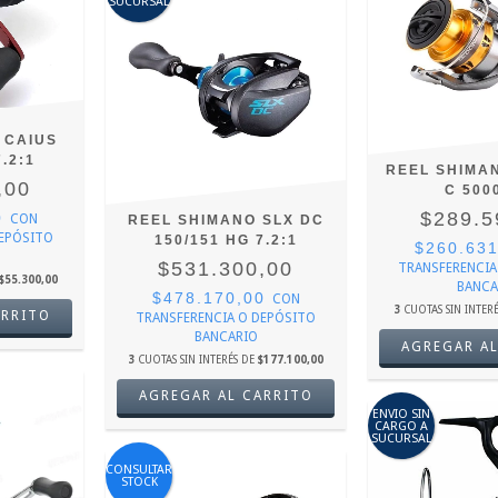
SUCURSAL
 CAIUS
.2:1
REEL SHIMA
,00
C 500
$289.5
0
CON
REEL SHIMANO SLX DC
DEPÓSITO
150/151 HG 7.2:1
$260.63
$531.300,00
TRANSFERENCIA
$55.300,00
BANCA
$478.170,00
CON
3
CUOTAS SIN INTER
ARRITO
TRANSFERENCIA O DEPÓSITO
BANCARIO
3
CUOTAS SIN INTERÉS DE
$177.100,00
AGREGAR AL CARRITO
ENVIO SIN
CARGO A
SUCURSAL
CONSULTAR
STOCK