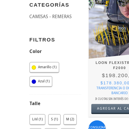
CATEGORÍAS
CAMISAS - REMERAS
FILTROS
Color
LOON FLEXIST
Amarillo (1)
F2000
$198.200
Azul (1)
$178.380,0
TRANSFERENCIA O 
BANCARIO
3
CUOTAS SIN INTERÉS DE
Talle
L/xl (1)
S (1)
M (2)
CONSULTAR