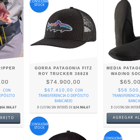
CONSULTAR
STOCK
RIPPER
GORRA PATAGONIA FITZ
MEDIA PATAG
ROY TRUCKER 38828
WADING SO
,00
$74.900,00
$65.0
0
$67.410,00
$58.500
CON
CON
DEPÓSITO
TRANSFERENCIA O DEPÓSITO
TRANSFERENCIA
BANCARIO
BANCA
$66.066,67
3
CUOTAS SIN INTERÉS DE
$24.966,67
3
CUOTAS SIN INTER
AGREGAR AL
CONSULTAR
STOCK
CONSULTAR