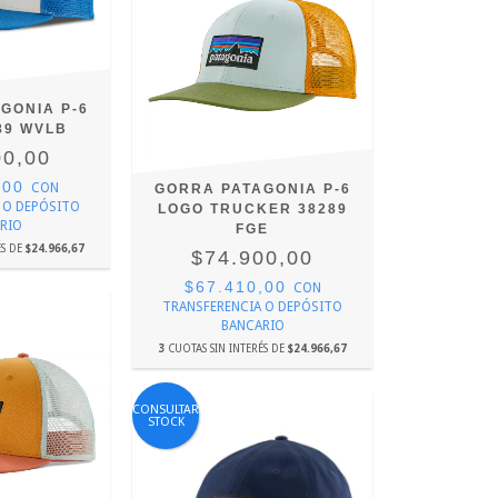
GONIA P-6
89 WVLB
00,00
,00
CON
GORRA PATAGONIA P-6
 O DEPÓSITO
LOGO TRUCKER 38289
RIO
FGE
ÉS DE
$24.966,67
$74.900,00
$67.410,00
CON
TRANSFERENCIA O DEPÓSITO
BANCARIO
3
CUOTAS SIN INTERÉS DE
$24.966,67
CONSULTAR
STOCK