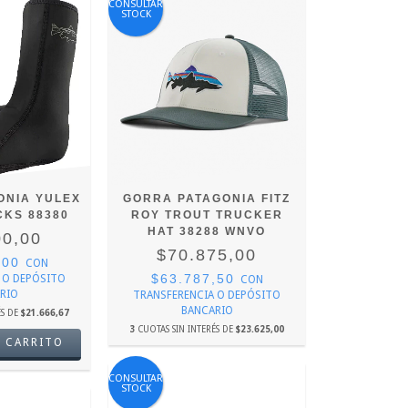
CONSULTAR
STOCK
ONIA YULEX
GORRA PATAGONIA FITZ
CKS 88380
ROY TROUT TRUCKER
HAT 38288 WNVO
00,00
$70.875,00
,00
CON
$63.787,50
 O DEPÓSITO
CON
RIO
TRANSFERENCIA O DEPÓSITO
BANCARIO
ÉS DE
$21.666,67
3
CUOTAS SIN INTERÉS DE
$23.625,00
 CARRITO
CONSULTAR
STOCK