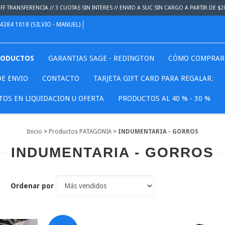
F TRANSFERENCIA // 3 CUOTAS SIN INTERES // ENVIO A SUC SIN CARGO A PARTIR DE $2
 4384 1018 (SILVIO - MANUEL)
RODUCTOS
GARANTIAS SAGE - REDINGTON
CÓMO COMPRAR
E ENVIO
CONTACTO
TARJETA GIFT CARD PARA REGALAR.
OS EN LIQUIDACION U OFERTA
PRODUCTOS AL 40 % - 30 %
Inicio
>
Productos PATAGONIA
>
INDUMENTARIA - GORROS
INDUMENTARIA - GORROS
Ordenar por