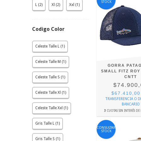
STOCK
L (2)
Xl (2)
Xxl (1)
Codigo Color
Celeste Talle L (1)
Celeste Talle M (1)
GORRA PATA
SMALL FITZ ROY
CNTT
Celeste Talle S (1)
$74.900
Celeste Talle Xl (1)
$67.410,0
TRANSFERENCIA O 
BANCARIO
Celeste Talle Xxl (1)
3
CUOTAS SIN INTERÉS DE
Gris Talle L (1)
CONSULTAR
STOCK
Gris Talle S (1)