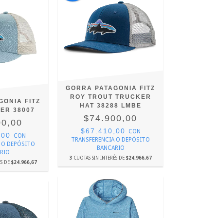
GORRA PATAGONIA FITZ
ROY TROUT TRUCKER
GONIA FITZ
HAT 38288 LMBE
ER 38007
$74.900,00
00,00
$67.410,00
CON
,00
CON
TRANSFERENCIA O DEPÓSITO
 O DEPÓSITO
BANCARIO
RIO
3
CUOTAS SIN INTERÉS DE
$24.966,67
ÉS DE
$24.966,67