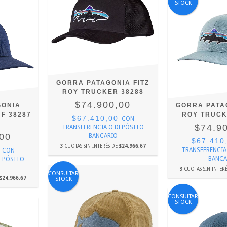
STOCK
GORRA PATAGONIA FITZ
ROY TRUCKER 38288
$74.900,00
GONIA
GORRA PATA
 F 38287
ROY TRUCK
$67.410,00
CON
$74.9
TRANSFERENCIA O DEPÓSITO
,00
BANCARIO
$67.410
3
CUOTAS SIN INTERÉS DE
$24.966,67
0
TRANSFERENCIA
CON
BANCA
DEPÓSITO
3
CUOTAS SIN INTER
CONSULTAR
$24.966,67
STOCK
CONSULTAR
STOCK