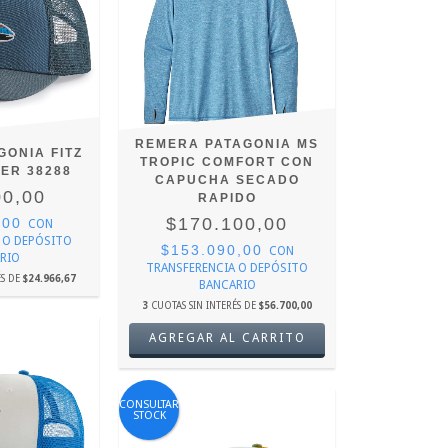
REMERA PATAGONIA MS
GONIA FITZ
TROPIC COMFORT CON
ER 38288
CAPUCHA SECADO
00,00
RAPIDO
$170.100,00
,00
CON
 O DEPÓSITO
$153.090,00
CON
RIO
TRANSFERENCIA O DEPÓSITO
ÉS DE
$24.966,67
BANCARIO
3
CUOTAS SIN INTERÉS DE
$56.700,00
AGREGAR AL CARRITO
CONSULTAR
STOCK