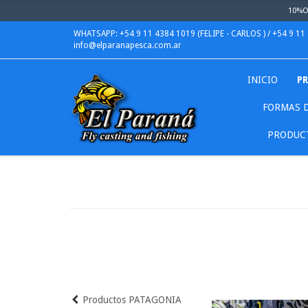
10%OF
WHATSAPP: +54 9 11 4384 1019 (FELIPE - CARLOS ) / +54 9 11
info@elparanapesca.com.ar
INICIO
P
FORMAS D
PRODUCT
Productos PATAGONIA