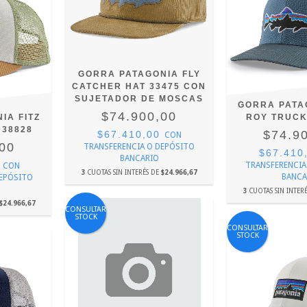
GORRA PATAGONIA FLY
CATCHER HAT 33475 CON
SUJETADOR DE MOSCAS
GORRA PATA
$74.900,00
IA FITZ
ROY TRUCK
 38828
$74.9
$67.410,00
CON
,00
TRANSFERENCIA O DEPÓSITO
$67.410
BANCARIO
0
TRANSFERENCIA
CON
3
CUOTAS SIN INTERÉS DE
$24.966,67
BANCA
DEPÓSITO
3
CUOTAS SIN INTER
$24.966,67
CONSULTAR
STOCK
CONSULTAR
STOCK