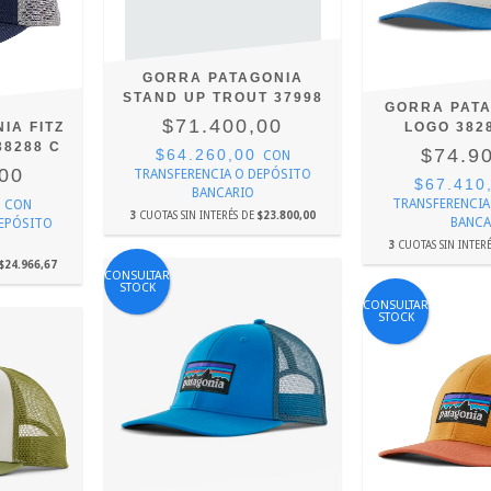
GORRA PATAGONIA
STAND UP TROUT 37998
GORRA PATA
$71.400,00
IA FITZ
LOGO 382
8288 C
$74.9
$64.260,00
CON
,00
TRANSFERENCIA O DEPÓSITO
$67.410
BANCARIO
0
TRANSFERENCIA
CON
3
CUOTAS SIN INTERÉS DE
$23.800,00
BANCA
DEPÓSITO
3
CUOTAS SIN INTER
$24.966,67
CONSULTAR
STOCK
CONSULTAR
STOCK