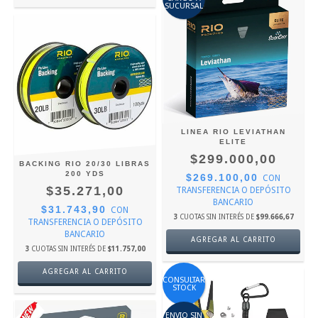
SUCURSAL
LINEA RIO LEVIATHAN
ELITE
$299.000,00
BACKING RIO 20/30 LIBRAS
200 YDS
$269.100,00
CON
$35.271,00
TRANSFERENCIA O DEPÓSITO
BANCARIO
$31.743,90
CON
3
CUOTAS SIN INTERÉS DE
$99.666,67
TRANSFERENCIA O DEPÓSITO
BANCARIO
AGREGAR AL CARRITO
3
CUOTAS SIN INTERÉS DE
$11.757,00
AGREGAR AL CARRITO
CONSULTAR
STOCK
ENVIO SIN