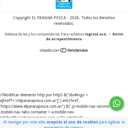
Copyright EL PARANA PESCA - 2026. Todos los derechos
reservados.
Defensa de las y los consumidores. Para reclamos
ingresá acá.
/
Botón
de arrepentimiento
//Modificar elemento http por httpS $("div#logo >
a[href*='//elparanapesca.com.ar']").attr('href',
'https://www.elparanapesca.com.ar/') $(".js-mobile-nav-second-row >
.mobile-nav-tabs-container > a.mobile-nav-
tab[href*='//elparanapesca.com.ar']").attr('href',
Al navegar por este sitio
aceptás el uso de cookies
para agilizar tu
'https://www.elparanapesca.com.ar/') $("a#no-
experiencia de compra.