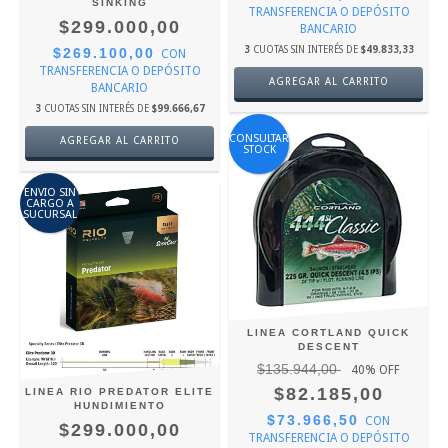
SINKING
TRANSFERENCIA O DEPÓSITO
$299.000,00
BANCARIO
3
CUOTAS SIN INTERÉS DE
$49.833,33
$269.100,00
CON
TRANSFERENCIA O DEPÓSITO
AGREGAR AL CARRITO
BANCARIO
3
CUOTAS SIN INTERÉS DE
$99.666,67
CONSULTAR
AGREGAR AL CARRITO
STOCK
ENVIO SIN
CARGO A
SUCURSAL
LINEA CORTLAND QUICK
DESCENT
$135.944,00
40
% OFF
$82.185,00
LINEA RIO PREDATOR ELITE
HUNDIMIENTO
$73.966,50
CON
$299.000,00
TRANSFERENCIA O DEPÓSITO