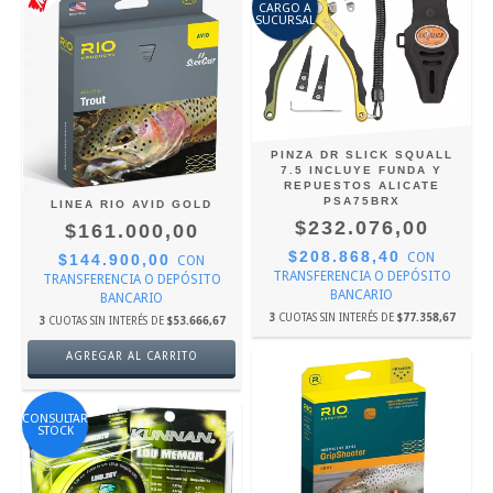
CARGO A
SUCURSAL
PINZA DR SLICK SQUALL
7.5 INCLUYE FUNDA Y
REPUESTOS ALICATE
PSA75BRX
LINEA RIO AVID GOLD
$232.076,00
$161.000,00
$208.868,40
CON
$144.900,00
CON
TRANSFERENCIA O DEPÓSITO
TRANSFERENCIA O DEPÓSITO
BANCARIO
BANCARIO
3
CUOTAS SIN INTERÉS DE
$77.358,67
3
CUOTAS SIN INTERÉS DE
$53.666,67
AGREGAR AL CARRITO
CONSULTAR
STOCK